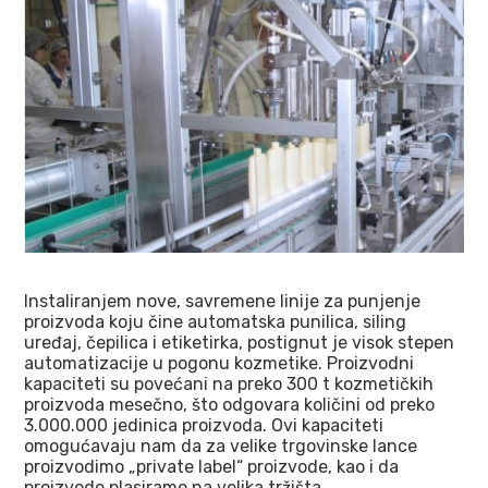
Instaliranjem nove, savremene linije za punjenje
proizvoda koju čine automatska punilica, siling
uređaj, čepilica i etiketirka, postignut je visok stepen
automatizacije u pogonu kozmetike. Proizvodni
kapaciteti su povećani na preko 300 t kozmetičkih
proizvoda mesečno, što odgovara količini od preko
3.000.000 jedinica proizvoda. Ovi kapaciteti
omogućavaju nam da za velike trgovinske lance
proizvodimo „private label“ proizvode, kao i da
proizvode plasiramo na velika tržišta.