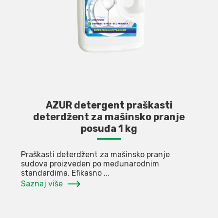
AZUR detergent praškasti
deterdžent za mašinsko pranje
posuđa 1 kg
Praškasti deterdžent za mašinsko pranje
sudova proizveden po međunarodnim
standardima. Efikasno ...
Saznaj više