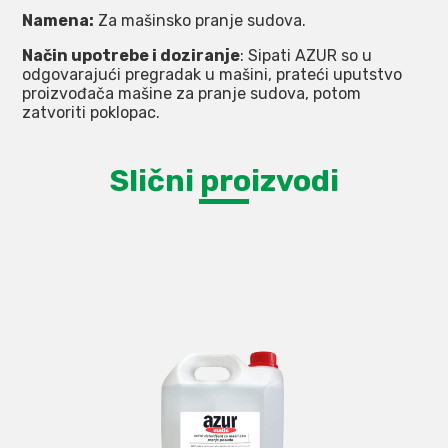
Namena:
Za mašinsko pranje sudova.
Način upotrebe i doziranje
: Sipati AZUR so u
odgovarajući pregradak u mašini, prateći uputstvo
proizvođača mašine za pranje sudova, potom
zatvoriti poklopac.
Slični proizvodi