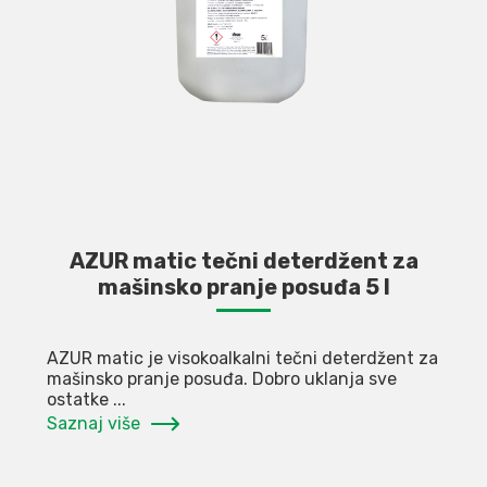
AZUR matic tečni deterdžent za
mašinsko pranje posuđa 5 l
AZUR matic je visokoalkalni tečni deterdžent za
mašinsko pranje posuđa. Dobro uklanja sve
ostatke ...
Saznaj više