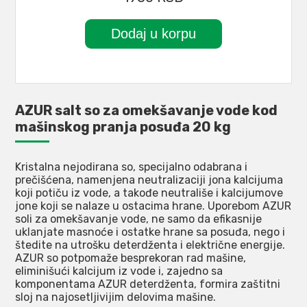
AZUR salt so za omekšavanje vode kod
mašinskog pranja posuđa 20 kg
Kristalna nejodirana so, specijalno odabrana i
prečišćena, namenjena neutralizaciji jona kalcijuma
koji potiču iz vode, a takođe neutrališe i kalcijumove
jone koji se nalaze u ostacima hrane. Uporebom AZUR
soli za omekšavanje vode, ne samo da efikasnije
uklanjate masnoće i ostatke hrane sa posuđa, nego i
štedite na utrošku deterdženta i električne energije.
AZUR so potpomaže besprekoran rad mašine,
eliminišući kalcijum iz vode i, zajedno sa
komponentama AZUR deterdženta, formira zaštitni
sloj na najosetljivijim delovima mašine.