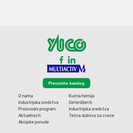
Preuzmite katalog
O nama
Kućna hemija
Industrijska sredstva
Deterdženti
Proizvodni program
Industrijska sredstva
Aktuelnosti
Tečna đubriva za cveće
Akcijske ponude