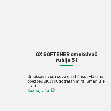
OX SOFTENER omekšivač
rublja 5 l
Omekšava veš i čuva elastičnost vlakana,
obezbeđujući dugotrajan miris. Smanjuje
stati...
Saznaj više