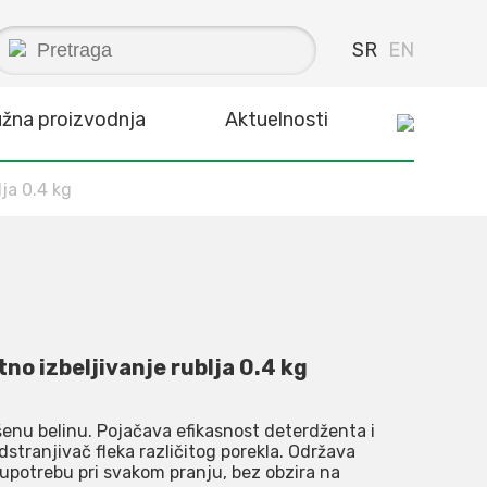
SR
EN
užna proizvodnja
Aktuelnosti
ja 0.4 kg
o izbeljivanje rublja 0.4 kg
ršenu belinu. Pojačava efikasnost deterdženta i
dstranjivač fleka različitog porekla. Održava
upotrebu pri svakom pranju, bez obzira na