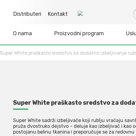
Distributeri
Kontakt
O nama
Proizvodni program
Usl
Super White praškasto sredstvo za dodatno izbeljivanje rubl
Super White praškasto sredstvo za dodatn
Super White sadrži izbeljivače koji rublju vraćaju sav
pruža dvostruko dejstvo – deluje kao izbeljivač i kao o
postojanu belinu tkanina i preporučuje se za redovnu 