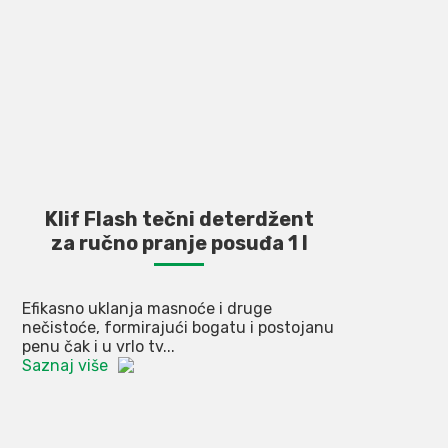
Klif Flash tečni deterdžent
za ručno pranje posuđa 1 l
Efikasno uklanja masnoće i druge
nečistoće, formirajući bogatu i postojanu
penu čak i u vrlo tv...
Saznaj više