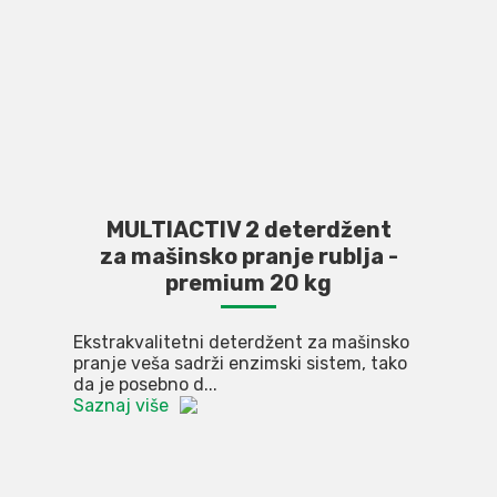
MULTIACTIV 2 deterdžent
za mašinsko pranje rublja -
premium 20 kg
Ekstrakvalitetni deterdžent za mašinsko
pranje veša sadrži enzimski sistem, tako
da je posebno d...
Saznaj više