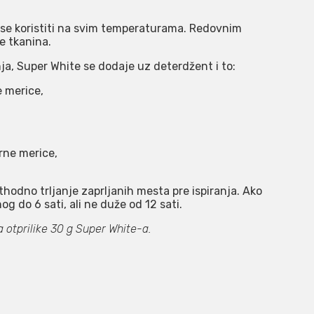
e se koristiti na svim temperaturama. Redovnim
e tkanina.
ja, Super White se dodaje uz deterdžent i to:
e merice,
irne merice,
thodno trljanje zaprljanih mesta pre ispiranja. Ako
og do 6 sati, ali ne duže od 12 sati.
 otprilike 30 g Super White-a.