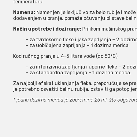
temperaturu.
Namena:
Namenjen je isključivo za belo rublje i mož
dodavanjem u pranje, pomaže očuvanju blistave belin
Način upotrebe i doziranje:
Prilikom mašinskog pran
– za tvrdokorne fleke i jaka zaprljanja – 2 dozirn
– za uobičajena zaprljanja – 1 dozirna merica.
Kod ručnog pranja u 4-5 litara vode (do 50°C):
– za intenzivna zaprljanja i uporne fleke – 2 doz
– za standardna zaprljanja – 1 dozirna merica.
Za najbolji efekat uklanjanja fleka, preporučuje se pre
je potrebno osvežiti belinu rublja, ostaviti ga potopljen
* jedna dozirna merica je zapremine 25 ml, što odgovara