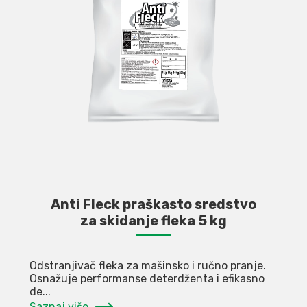
Anti Fleck praškasto sredstvo
za skidanje fleka 5 kg
Odstranjivač fleka za mašinsko i ručno pranje.
Osnažuje performanse deterdženta i efikasno
de...
Saznaj više