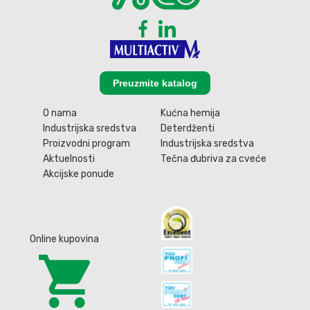
Preuzmite katalog
O nama
Kućna hemija
Industrijska sredstva
Deterdženti
Proizvodni program
Industrijska sredstva
Aktuelnosti
Tečna đubriva za cveće
Akcijske ponude
Online kupovina