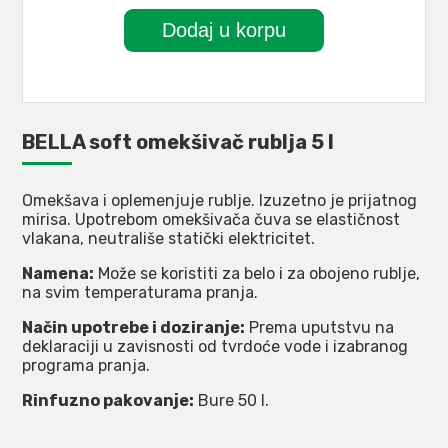
BELLA soft omekšivač rublja 5 l
Omekšava i oplemenjuje rublje. Izuzetno je prijatnog
mirisa. Upotrebom omekšivača čuva se elastičnost
vlakana, neutrališe statički elektricitet.
Namena:
Može se koristiti za belo i za obojeno rublje,
na svim temperaturama pranja.
Način upotrebe i doziranje:
Prema uputstvu na
deklaraciji u zavisnosti od tvrdoće vode i izabranog
programa pranja.
Rinfuzno pakovanje:
Bure 50 l.