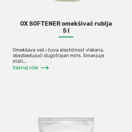
OX SOFTENER omekšivač rublja
5 l
Omekšava veš i čuva elastičnost vlakana,
obezbeđujući dugotrajan miris. Smanjuje
stati...
Saznaj više