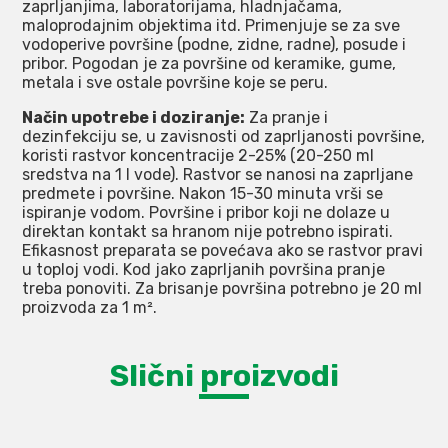
zaprljanjima, laboratorijama, hladnjačama,
maloprodajnim objektima itd. Primenjuje se za sve
vodoperive površine (podne, zidne, radne), posude i
pribor. Pogodan je za površine od keramike, gume,
metala i sve ostale površine koje se peru.
Način upotrebe i doziranje:
Za pranje i
dezinfekciju se, u zavisnosti od zaprljanosti površine,
koristi rastvor koncentracije 2-25% (20-250 ml
sredstva na 1 l vode). Rastvor se nanosi na zaprljane
predmete i površine. Nakon 15-30 minuta vrši se
ispiranje vodom. Površine i pribor koji ne dolaze u
direktan kontakt sa hranom nije potrebno ispirati.
Efikasnost preparata se povećava ako se rastvor pravi
u toploj vodi. Kod jako zaprljanih površina pranje
treba ponoviti. Za brisanje površina potrebno je 20 ml
proizvoda za 1 m².
Slični proizvodi