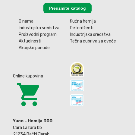
Preuzmite katalog
O nama
Kućna hemija
Industrijska sredstva
Deterdženti
Proizvodni program
Industrijska sredstva
Aktuelnosti
Tečna đubriva za cveće
Akcijske ponude
Online kupovina
Yuco – Hemija DOO
Cara Lazara bb
21234 Bački Jarak