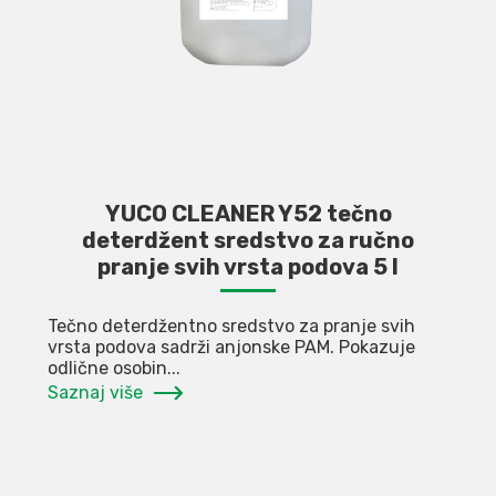
YUCO CLEANER Y52 tečno
deterdžent sredstvo za ručno
pranje svih vrsta podova 5 l
Tečno deterdžentno sredstvo za pranje svih
vrsta podova sadrži anjonske PAM. Pokazuje
odlične osobin...
Saznaj više