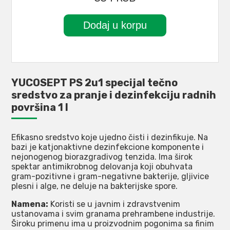
YUCOSEPT PS 2u1 specijal tečno
sredstvo za pranje i dezinfekciju radnih
površina 1 l
Efikasno sredstvo koje ujedno čisti i dezinfikuje. Na
bazi je katjonaktivne dezinfekcione komponente i
nejonogenog biorazgradivog tenzida. Ima širok
spektar antimikrobnog delovanja koji obuhvata
gram-pozitivne i gram-negativne bakterije, gljivice
plesni i alge, ne deluje na bakterijske spore.
Namena:
Koristi se u javnim i zdravstvenim
ustanovama i svim granama prehrambene industrije.
Široku primenu ima u proizvodnim pogonima sa finim