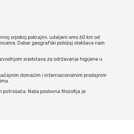
ernoj srpskoj pokrajini, udaljeni smo 60 km od
nicama. Dobar geografski položaj olakšava nam
roizvodnjom sredstava za održavanje higijene u
načajnim domaćim i internacionalnim prodajnim
tima.
potrošača. Naša poslovna filozofija je