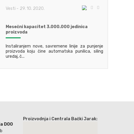
Vesti
-
29. 10. 2020.
Mesečni kapacitet 3.000.000 jedinica
proizvoda
Instaliranjem nove, savremene linije za punjenje
proizvoda koju čine automatska punilica, siling
uređaj, č...
Proizvodnja i Centrala Bački Jarak:
ja DOO
bb