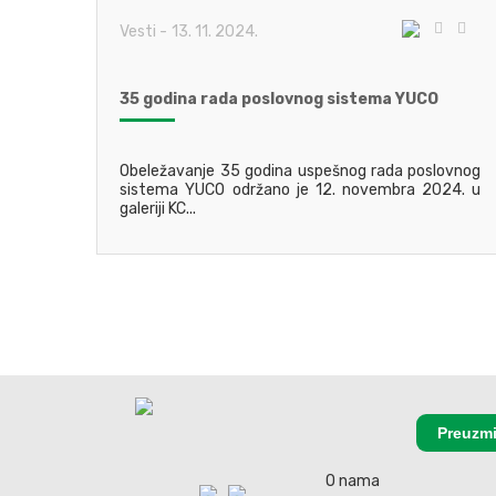
Vesti
-
13. 11. 2024.
35 godina rada poslovnog sistema YUCO
Obeležavanje 35 godina uspešnog rada poslovnog
sistema YUCO održano je 12. novembra 2024. u
galeriji KC...
Preuzmi
O nama