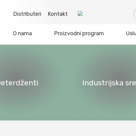
Distributeri
Kontakt
O nama
Proizvodni program
Usl
eterdženti
Industrijska sr