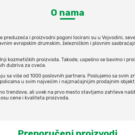
O nama
e preduzeća i proizvodni pogoni locirani su u Vojvodini, sev
lavnim evropskim drumskim, železničkim i plovnim saobraćaj
odnji kozmetičkih proizvoda. Takođe, uspešno se bavimo i p
nih đubriva za cveće.
 sa više od 1000 poslovnih partnera. Poslujemo sa svim z
a policama u svim najvećim i najznačajnijim prodajnim objek
o trendove, ali uvek na prvo mesto stavljamo zahteve naših 
osu cene i kvaliteta proizvoda.
Preporučeni proizvodi