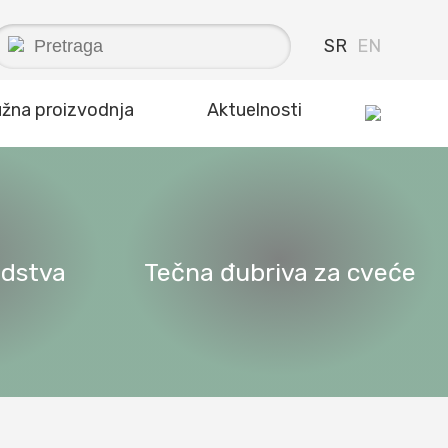
SR
EN
užna proizvodnja
Aktuelnosti
edstva
Tečna đubriva za cveće