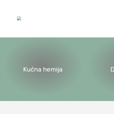
Kućna hemija
D