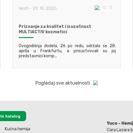
Vesti
-
29. 10. 2020.
Priznanje za kvalitet i izuzetnost
MULTIACTIV kozmetici
Ovogodišnja dodela, 26 po redu, održala se 28.
aprila u Frankfurtu, a prisustvovali su joj
predstavnici komp...
Pogledaj sve aktuelnosti
te katalog
Yuco – Hemi
Kućna hemija
Cara Lazara 