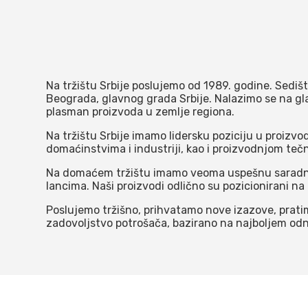
Na tržištu Srbije poslujemo od 1989. godine. Sedišt
Beograda, glavnog grada Srbije. Nalazimo se na g
plasman proizvoda u zemlje regiona.
Na tržištu Srbije imamo lidersku poziciju u proizv
domaćinstvima i industriji, kao i proizvodnjom teč
Na domaćem tržištu imamo veoma uspešnu saradnju
lancima. Naši proizvodi odlično su pozicionirani n
Poslujemo tržišno, prihvatamo nove izazove, pratim
zadovoljstvo potrošača, bazirano na najboljem odn