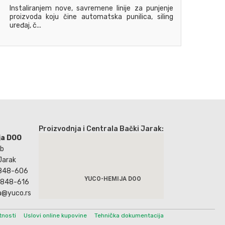
Instaliranjem nove, savremene linije za punjenje
proizvoda koju čine automatska punilica, siling
uređaj, č...
Proizvodnja i Centrala Bački Jarak:
ja DOO
bb
Jarak
/848-606
YUCO-HEMIJA DOO
/848-616
ja@yuco.rs
tnosti
Uslovi online kupovine
Tehnička dokumentacija