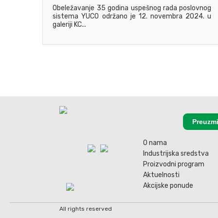
Obeležavanje 35 godina uspešnog rada poslovnog
sistema YUCO održano je 12. novembra 2024. u
galeriji KC...
Preuzmi
O nama
Industrijska sredstva
Proizvodni program
Aktuelnosti
Akcijske ponude
All rights reserved