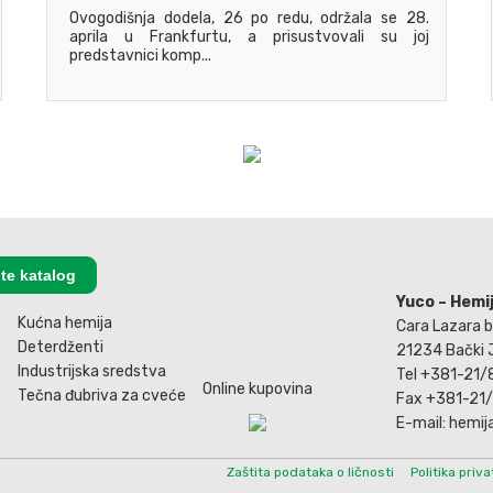
Ovogodišnja dodela, 26 po redu, održala se 28.
aprila u Frankfurtu, a prisustvovali su joj
predstavnici komp...
te katalog
Yuco – Hemi
Kućna hemija
Cara Lazara 
Deterdženti
21234 Bački 
Industrijska sredstva
Tel +381-21
Online kupovina
Tečna đubriva za cveće
Fax +381-21
E-mail: hemi
Zaštita podataka o ličnosti
Politika priva