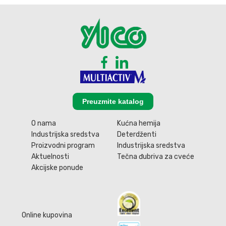
Preuzmite katalog
O nama
Kućna hemija
Industrijska sredstva
Deterdženti
Proizvodni program
Industrijska sredstva
Aktuelnosti
Tečna đubriva za cveće
Akcijske ponude
Online kupovina